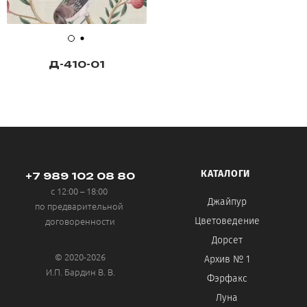
Д-410-01
КАТАЛОГИ
+7 989 102 08 80
с 12:00 – 18:00
Джайпур
по предварительной
договоренности
Цветоведение
Дорсет
© 2020-2026
Архив № 1
И.П. Бардин В. В.
Фэрфакс
Луна