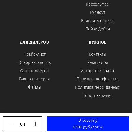
Кассельмае
Вудноут
Вечная Ботаника
Лейзи Дейзи
ДЛЯ ДИЛЕРОВ
НУЖНОЕ
Прайс-лист
Контакты
Обзор каталогов
Реквизиты
Фото галлерея
Авторское право
Видео галлерея
Политика конф. данн.
Файлы
Политика перс. данных
Политика кукис
В корзину
0.1
6300 руб./пог.м.
Made on
Bazium