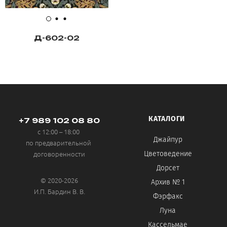
Д-602-02
КАТАЛОГИ
+7 989 102 08 80
с 12:00 – 18:00
Джайпур
по предварительной
договоренности
Цветоведение
Дорсет
© 2020-2026
Архив № 1
И.П. Бардин В. В.
Фэрфакс
Луна
Кассельмае