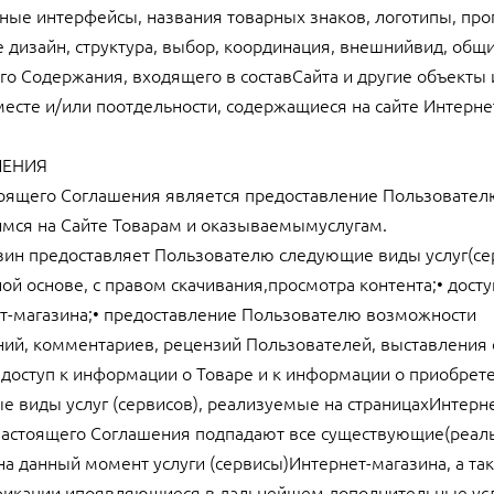
ные интерфейсы, названия товарных знаков, логотипы, пр
е дизайн, структура, выбор, координация, внешнийвид, общи
о Содержания, входящего в составСайта и другие объекты
месте и/или поотдельности, содержащиеся на сайте Интерне
ШЕНИЯ
тоящего Соглашения является предоставление Пользовател
имся на Сайте Товарам и оказываемымуслугам.
азин предоставляет Пользователю следующие виды услуг(сер
ной основе, с правом скачивания,просмотра контента;• досту
ет-магазина;• предоставление Пользователю возможности
й, комментариев, рецензий Пользователей, выставления 
 доступ к информации о Товаре и к информации о приобрет
ые виды услуг (сервисов), реализуемые на страницахИнтерн
е настоящего Соглашения подпадают все существующие(реал
а данный момент услуги (сервисы)Интернет-магазина, а та
икации ипоявляющиеся в дальнейшем дополнительные ус