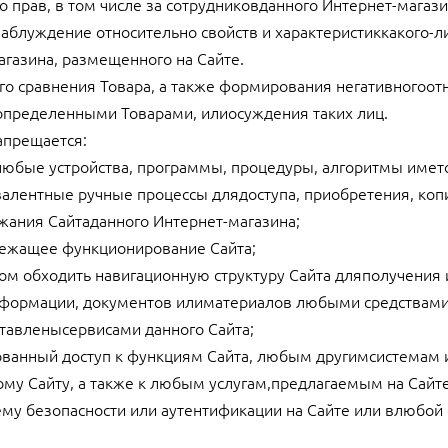
то прав, в том числе за сотрудниковданного Интернет-магази
 заблуждение относительно свойств и характеристиккакого-л
агазина, размещенного на Сайте.
ного сравнения Товара, а также формирования негативногоо
определенными Товарами, илиосуждения таких лиц.
апрещается:
 любые устройства, программы, процедуры, алгоритмы имет
валентные ручные процессы длядоступа, приобретения, ко
жания Сайтаданного Интернет-магазина;
длежащее функционирование Сайта;
ом обходить навигационную структуру Сайта дляполучения
формации, документов илиматериалов любыми средствами
тавленысервисами данного Сайта;
ованный доступ к функциям Сайта, любым другимсистемам 
му Сайту, а также к любым услугам,предлагаемым на Сайте
тему безопасности или аутентификации на Сайте или влюбой 