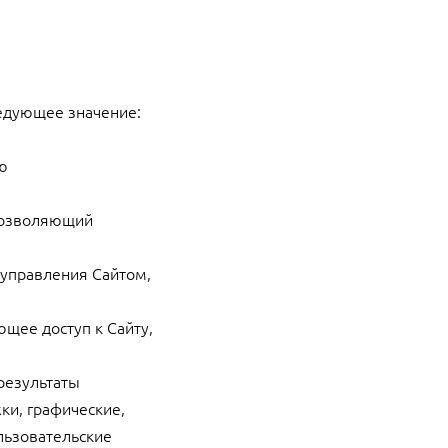
едующее значение:
ю
,позволяющий
 управления Сайтом,
ющее доступ к Сайту,
результаты
ки, графические,
льзовательские