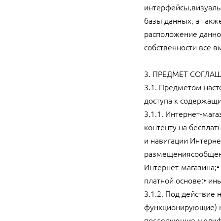
интерфейсы,визуаль
базы данных, а такж
расположение данног
собственности все в
3. ПРЕДМЕТ СОГЛА
3.1. Предметом нас
доступа к содержащ
3.1.1. Интернет-маг
контенту на бесплат
и навигации Интерн
размещениясообщени
Интернет-магазина;•
платной основе;• ин
3.1.2. Под действи
функционирующие) н
последующие модиф