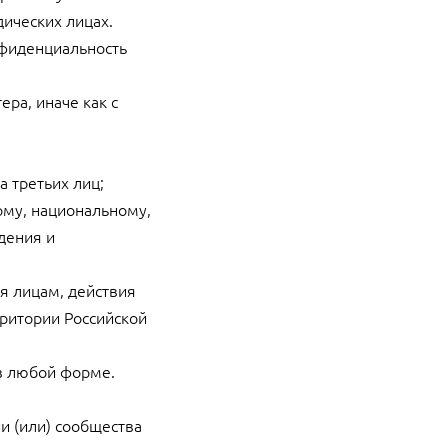
ических лицах.
нфиденциальность
ра, иначе как с
а третьих лиц;
ому, национальному,
дения и
я лицам, действия
ритории Российской
ав любой форме.
ии (или) сообщества