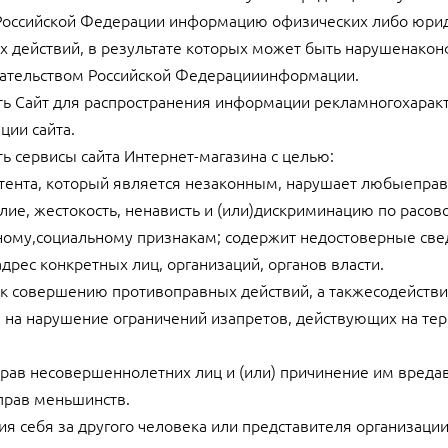
Российской Федерации информацию офизических либо юрид
ых действий, в результате которых может быть нарушенако
ательством Российской Федерацииинформации.
ать Сайт для распространения информации рекламногохаракте
ции сайта.
ть сервисы сайта Интернет-магазина с целью:
контента, который является незаконным, нарушает любыеправ
лие, жестокость, ненависть и (или)дискриминацию по расов
ному,социальному признакам; содержит недостоверные све
адрес конкретных лиц, организаций, органов власти.
я к совершению противоправных действий, а такжесодействи
 на нарушение ограничений изапретов, действующих на тер
 прав несовершеннолетних лиц и (или) причинение им вред
 прав меньшинств.
ния себя за другого человека или представителя организаци