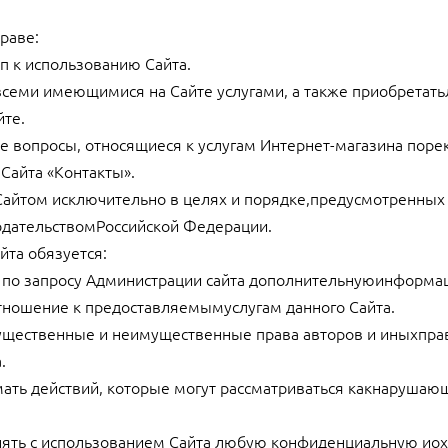
раве:
уп к использованию Сайта.
 всеми имеющимися на Сайте услугами, а также приобретат
йте.
ые вопросы, относящиеся к услугам Интернет-магазина поре
 Сайта «Контакты».
 Сайтом исключительно в целях и порядке,предусмотренны
дательствомРоссийской Федерации.
йта обязуется:
ь по запросу Администрации сайта дополнительнуюинформа
тношение к предоставляемымуслугам данного Сайта.
мущественные и неимущественные права авторов и иныхпра
.
имать действий, которые могут рассматриваться какнаруша
ранять с использованием Сайта любую конфиденциальную и