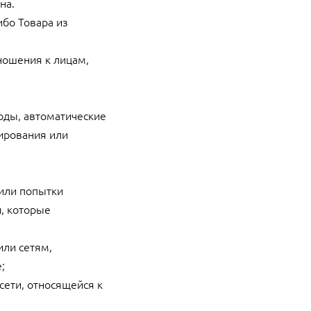
на.
ибо Товара из
тношения к лицам,
оды, автоматические
пирования или
 или попытки
, которые
или сетям,
;
сети, относящейся к