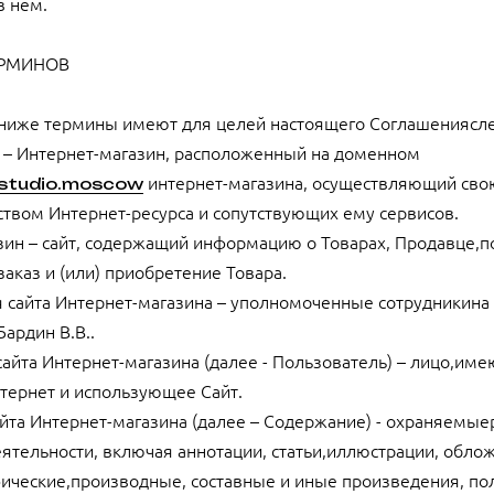
в нем.
ЕРМИНОВ
 ниже термины имеют для целей настоящего Соглашениясл
ru» – Интернет-магазин, расположенный на доменном
интернет-магазина, осуществляющий сво
erstudio.moscow
твом Интернет-ресурса и сопутствующих ему сервисов.
азин – сайт, содержащий информацию о Товарах, Продавце
заказ и (или) приобретение Товара.
я сайта Интернет-магазина – уполномоченные сотрудникина
ардин В.В..
 сайта Интернет-магазина (далее - Пользователь) – лицо,име
тернет и использующее Сайт.
айта Интернет-магазина (далее – Содержание) - охраняемые
ятельности, включая аннотации, статьи,иллюстрации, облож
фические,производные, составные и иные произведения, по