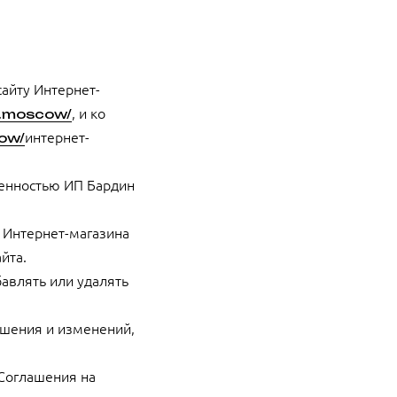
сайту Интернет-
, и ко
io.moscow/
интернет-
cow/
твенностью ИП Бардин
 Интернет-магазина
йта.
бавлять или удалять
ашения и изменений,
оСоглашения на