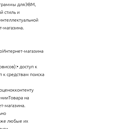
ограммы дляЭВМ,
й стиль и
 интеллектуальной
т-магазина.
юИнтернет-магазина
висов):• доступ к
п к средствам поиска
оценокконтенту
енииТовара на
ет-магазина.
ьно
кже любые их
луги