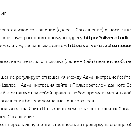
НИЯ
зовательское соглашение (далее – Соглашение) относится к
dio.moscow», расположенномупо адресу
https://silverstud
им сайтам, связаннымс сайтом
https://silverstudio.mos
агазина «silverstudio.moscow» (далее – Сайт) являетсясобс
лашение регулирует отношения между Администрациейсайта
w» (далее – Администрация сайта) иПользователем данного Са
сайта оставляет за собой право в любое время изменять,до
Соглашения без уведомленияПользователя.
спользования Сайта Пользователем означает принятиеСогл
щее Соглашение.
есет персональную ответственность за проверку настоящег