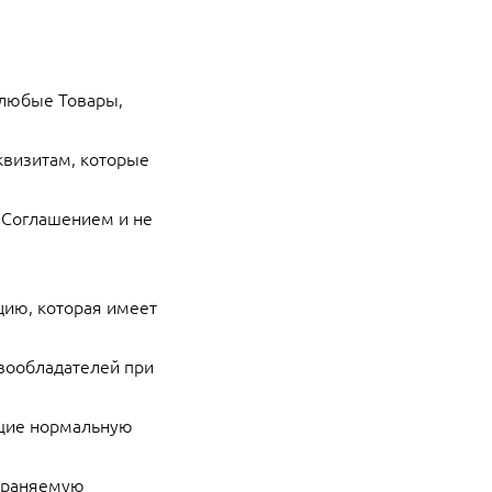
ьлюбые Товары,
квизитам, которые
х Соглашением и не
цию, которая имеет
вообладателей при
ющие нормальную
охраняемую