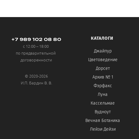
КАТАЛОГИ
+7 989 102 08 80
с 12:00 – 18:00
Джайпур
по предварительной
договоренности
Цветоведение
Дорсет
© 2020-2026
Архив № 1
И.П. Бардин В. В.
Фэрфакс
Луна
Кассельмае
Вудноут
Вечная Ботаника
Лейзи Дейзи