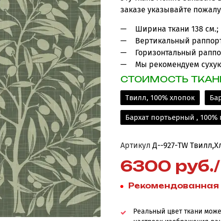
заказе указывайте пожалу
Ширина ткани 138 см.;
Вертикальный раппорт 
Горизонтальный раппор
Мы рекомендуем сухую
СТОИМОСТЬ ТКАНИ
Твилл, 100% хлопок
Бар
Бархат портьерный , 100% п
Артикул
Д--927-TW Твилл,Х
6300 руб./
Рекомендованная 
Реальный цвет ткани может