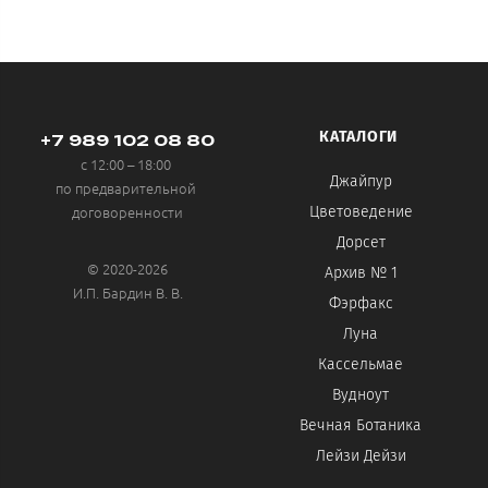
КАТАЛОГИ
+7 989 102 08 80
с 12:00 – 18:00
Джайпур
по предварительной
договоренности
Цветоведение
Дорсет
© 2020-2026
Архив № 1
И.П. Бардин В. В.
Фэрфакс
Луна
Кассельмае
Вудноут
Вечная Ботаника
Лейзи Дейзи