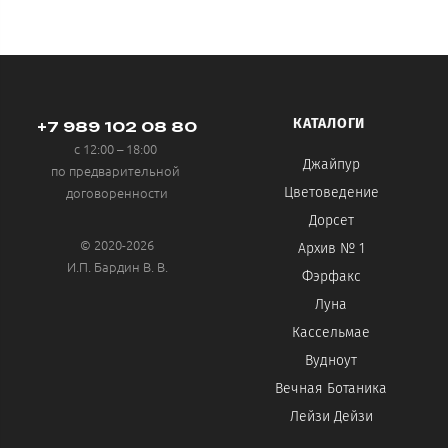
КАТАЛОГИ
+7 989 102 08 80
с 12:00 – 18:00
Джайпур
по предварительной
договоренности
Цветоведение
Дорсет
© 2020-2026
Архив № 1
И.П. Бардин В. В.
Фэрфакс
Луна
Кассельмае
Вудноут
Вечная Ботаника
Лейзи Дейзи