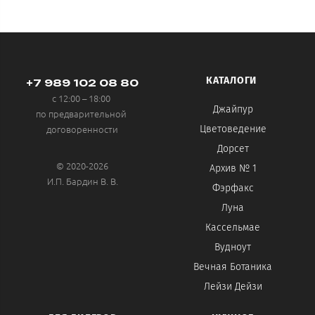
КАТАЛОГИ
+7 989 102 08 80
с 12:00 – 18:00
Джайпур
по предварительной
договоренности
Цветоведение
Дорсет
© 2020-2026
Архив № 1
И.П. Бардин В. В.
Фэрфакс
Луна
Кассельмае
Вудноут
Вечная Ботаника
Лейзи Дейзи